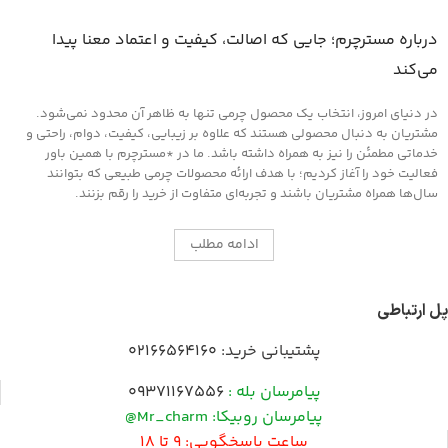
درباره مسترچرم؛ جایی که اصالت، کیفیت و اعتماد معنا پیدا
می‌کند
در دنیای امروز، انتخاب یک محصول چرمی تنها به ظاهر آن محدود نمی‌شود.
مشتریان به دنبال محصولی هستند که علاوه بر زیبایی، کیفیت، دوام، راحتی و
خدماتی مطمئن را نیز به همراه داشته باشد. ما در *مسترچرم با همین باور
فعالیت خود را آغاز کردیم؛ با هدف ارائه محصولات چرمی طبیعی که بتوانند
سال‌ها همراه مشتریان باشند و تجربه‌ای متفاوت از خرید را رقم بزنند.
ادامه مطلب
پل ارتباطی
پشتیبانی خرید:
02166564160
پیامرسان بله :
09371167556
پیامرسان روبیکا: Mr_charm@
ساعت پاسخگویی: 9 تا 18