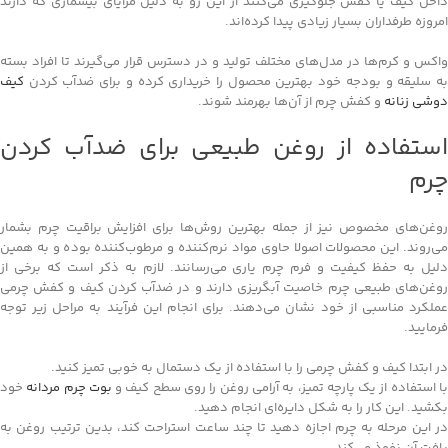
داخل کیف یا کفش جلوگیری می‌کنند از این رو به دلیل مزایای بیشماری که دارند
امروزه طرفداران بسیار زیادی پیدا کرده‌اند.
واکس و کرم‌ها در مدل‌های مختلف تولید و در دسترس قرار می‌گیرند تا افراد بسته
به سلیقه و بودجه خود بهترین محصول را خریداری کرده و برای ضدآب کردن
کیف
دوشی زنانه
و کفش چرم از آن‌ها بهرمند شوند.
استفاده از روغن طبیعی برای ضدآب کردن
چرم
روغن‌های مخصوص نیز از جمله بهترین روش‌ها برای افزایش براقیت چرم بشمار
می‌روند. این محصولات اصولا حاوی مواد نرم‌کننده و مرطوب‌کننده بوده و به همین
دلیل به حفظ کیفیت و فرم چرم یاری می‌رسانند. لازم به ذکر است که برخی از
روغن‌های طبیعی چرم خاصیت آبگریزی دارند و در ضدآب کردن کیف و کفش چرمی
عملکرد مناسبی از خود نشان می‌دهند. برای انجام این فرآیند به مراحل زیر توجه
فرمایید.
در ابتدا کیف و کفش چرمی را با استفاده از یک دستمال به خوبی تمیز کنید.
ا استفاده از یک پارچه تمیز، به آرامی روغن را روی سطح کیف و
بوت چرم مردانه
خود
بکشید. این کار را به شکل دایره‌ای انجام دهید.
در این مرحله به چرم اجازه دهید تا چند ساعت استراحت کند، بدین ترتیب روغن به
بافت آن نفوذ می‌کند.