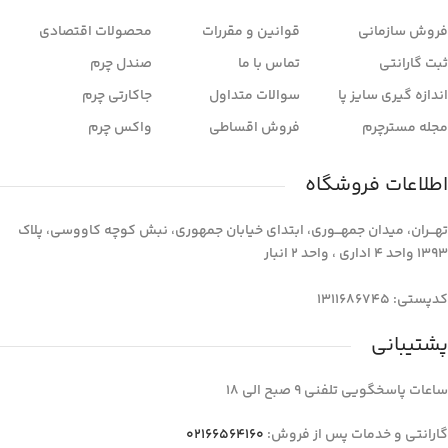
فروش سازمانی
قوانین و مقررات
محصولات اقتصادی
ثبت گارانتی
تماس با ما
صندل چرم
اندازه گیری سایز پا
سوالات متداول
جاکارتی چرم
مجله مسترچرم
فروش اقساطی
واکس چرم
اطلاعات فروشگاه
تهـــران، میدان جمهـــوری، ابتدای خیابان جمهوری، نبش کوچه کاووسی، پلاک
1393 واحد 4 اداری ، واحد 2 انبار
کدپستی: 1311686745
پشتیبانی
ساعات پاسخگویی تلفنی 9 صبح الی 18
گارانتی و خدمات پس از فروش:
02166564160